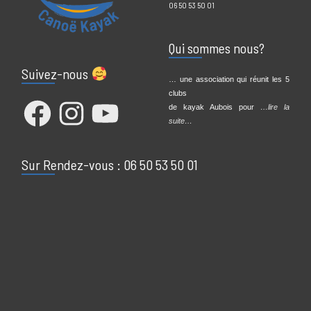
caroline@canoe-troyes-aube.fr
9h00 – 20h00 | par texto
06 50 53 50 01
Qui sommes nous?
Suivez-nous
… une association qui réunit les 5
clubs
Facebook
Instagram
YouTube
de kayak Aubois pour
…lire la
suite…
Sur Rendez-vous : 06 50 53 50 01