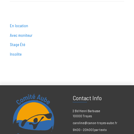
En location
Avec moniteur
Stage Été
Insolite
Contact Info
2 Bd Henri Barbusse
10000 Troyes