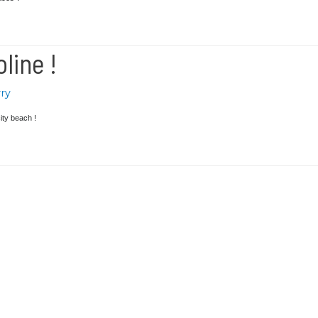
es glaces ?
Moline !
ourry
es city beach !