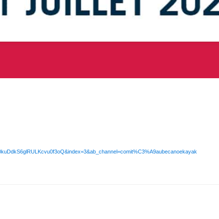
J5BNmt0kuDdkS6glRULKcvu0f3oQ&index=3&ab_channel=comit%C3%A9aubecanoekayak