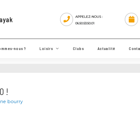
APPELEZ-NOUS :
 Kayak
06.50.53.50.01
ui sommes-nous ?
Loisirs
Clubs
Actualité
 10 !
roline bourry