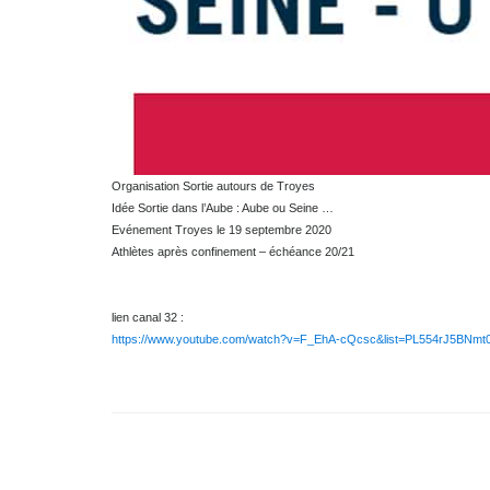
Organisation Sortie autours de Troyes
Idée Sortie dans l’Aube : Aube ou Seine …
Evénement Troyes le 19 septembre 2020
Athlètes après confinement – échéance 20/21
lien canal 32 :
https://www.youtube.com/watch?v=F_EhA-cQcsc&list=PL554r