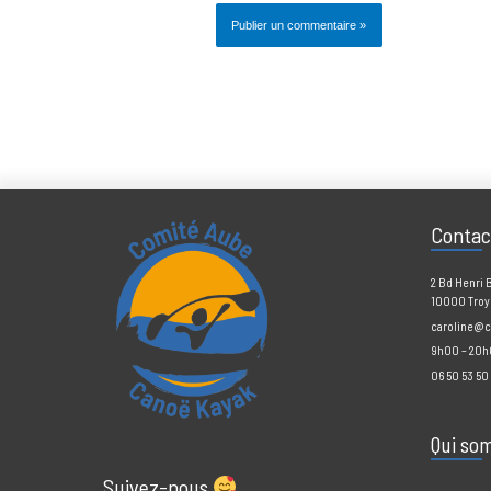
Prévenez-moi de tous les nouveaux comment
Prévenez-moi de tous les nouveaux articles 
Cont
2 Bd H
10000 
caroli