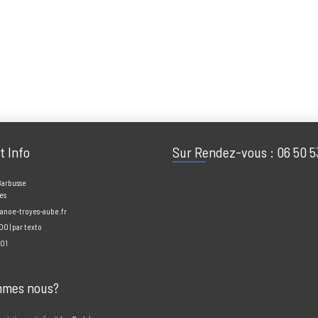
mail*
aires par e-mail.
par e-mail.
act Info
Sur Rendez-vous : 06
enri Barbusse
Troyes
ne@canoe-troyes-aube.fr