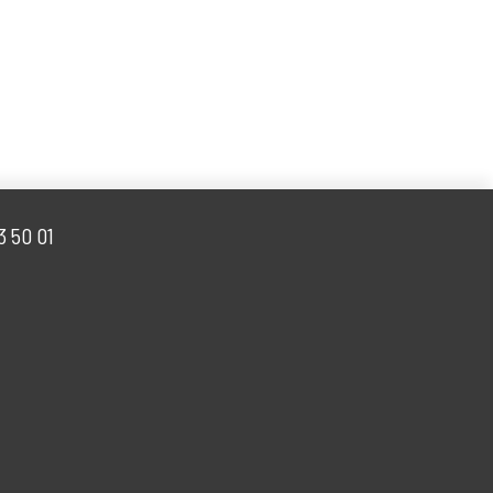
web
 50 53 50 01