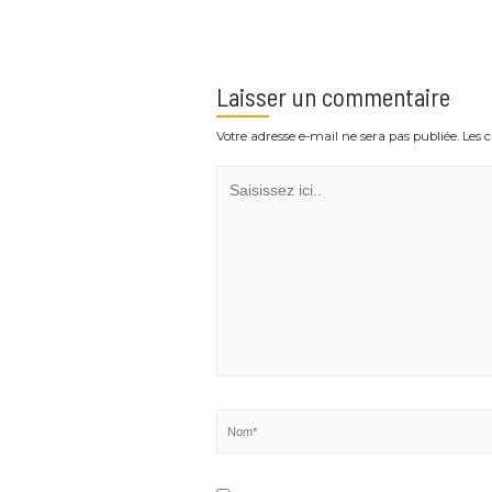
Mes prochaines grandes dates de compétition sont les suivantes:
le weekend du 20 au 22 avril à Vaires-sur-Marne pour le troisièm
de 17 ans
je cocherai également sur mon calendrier le championnat de France
Laisser un commentaire
Votre adresse e-mail ne sera pas publiée.
Saisissez
ici..