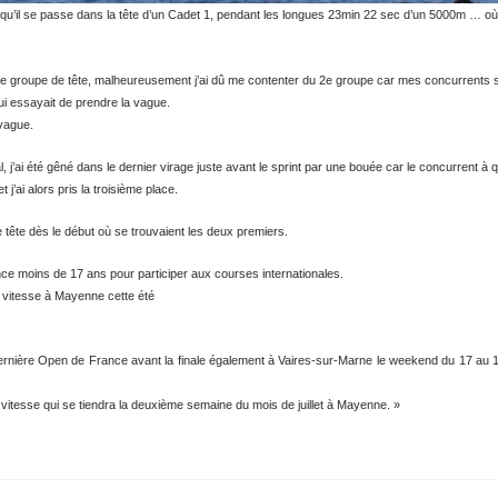
voila ce qu’il se passe dans la tête d’un Cadet 1, pendant les longues 23min 22 sec d’un 50
ocher le groupe de tête, malheureusement j’ai dû me contenter du 2e groupe car mes concu
nne qui essayait de prendre la vague.
s la vague.
inal, j’ai été gêné dans le dernier virage juste avant le sprint par une bouée car le concu
er et j’ai alors pris la troisième place.
pe de tête dès le début où se trouvaient les deux premiers.
 France moins de 17 ans pour participer aux courses internationales.
e de vitesse à Mayenne cette été