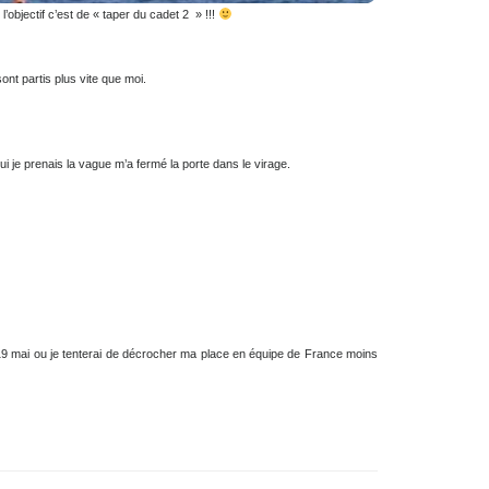
00m … où l’objectif c’est de « taper du cadet 2 » !!!
rrents sont partis plus vite que moi.
rrent à qui je prenais la vague m’a fermé la porte dans le virage.