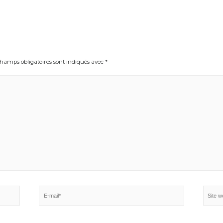
e et dernière Open de France avant la finale également à Vaires-sur-Marne le weekend 
 de vitesse qui se tiendra la deuxième semaine du mois de juillet à Mayenne. »
Les champs obligatoires sont indiqués avec
*