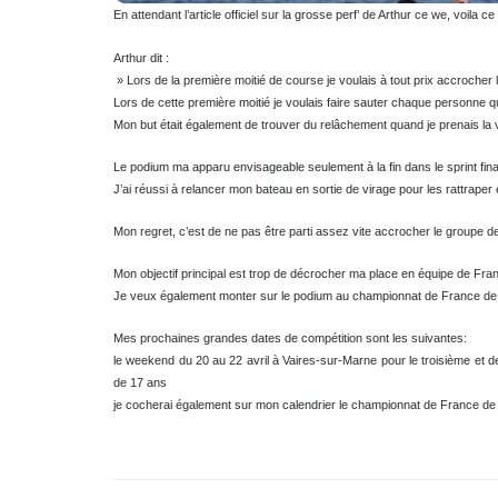
En attendant l’article officiel sur la grosse perf’ de Arthur ce we, 
Arthur dit :
» Lors de la première moitié de course je voulais à tout prix accr
Lors de cette première moitié je voulais faire sauter chaque perso
Mon but était également de trouver du relâchement quand je prenai
Le podium ma apparu envisageable seulement à la fin dans le sprint f
J’ai réussi à relancer mon bateau en sortie de virage pour les rattrap
Mon regret, c’est de ne pas être parti assez vite accrocher le grou
Mon objectif principal est trop de décrocher ma place en équipe de
Je veux également monter sur le podium au championnat de Franc