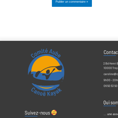
Prévenez-moi de tous les nouveaux comment
Prévenez-moi de tous les nouveaux articles 
Cont
2 Bd H
10000 
caroli
9h00 –
06 50 5