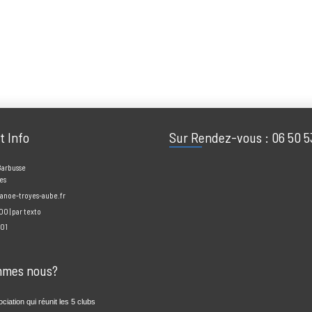
aires par e-mail.
par e-mail.
act Info
Sur Rendez-vous : 06
enri Barbusse
Troyes
ne@canoe-troyes-aube.fr
 20h00 | par texto
3 50 01