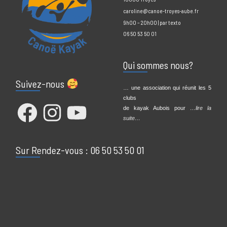
Contact Info
2 Bd Henri Barbusse
10000 Troyes
caroline@canoe-troyes-aube.fr
9h00 – 20h00 | par texto
06 50 53 50 01
Qui sommes nous?
Suivez-nous
… une association qui réunit les 5
clubs
Facebook
Instagram
YouTube
de kayak Aubois pour
…lire la
suite…
Sur Rendez-vous : 06 50 53 50 01