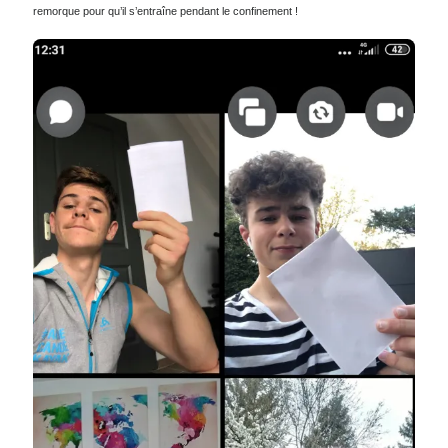
devenir un « vrai moniteur »… On me dit dans l’oreillette qu’il galère avec ses
fiches péda !! Et reste encore un travail de fond sur les « créneaux marche
arrière avec remorque » ! Le cdck, réfléchi à lui mettre à disposition camion /
remorque pour qu’il s’entraîne pendant le confinement !