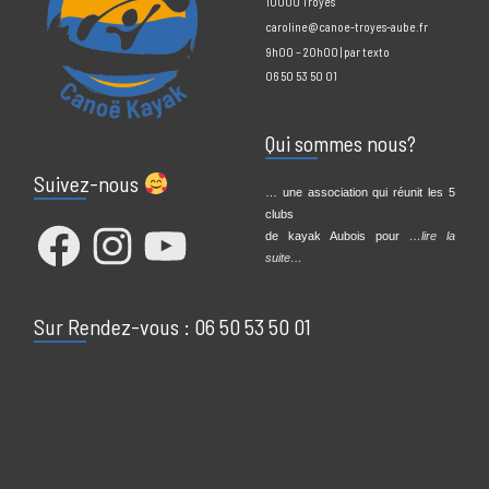
Contact Info
2 Bd Henri Barbusse
10000 Troyes
caroline@canoe-troyes-aube.fr
9h00 – 20h00 | par texto
06 50 53 50 01
Qui sommes nous?
Suivez-nous
… une association qui réunit les 5
clubs
Facebook
Instagram
YouTube
de kayak Aubois pour
…lire la
suite…