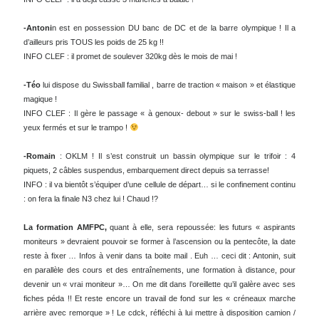
-Arthur
est armé de THE BEST machine à pagayer du club ! Il s’est fabriqué
un chariot sur skate-board / manche à balaie / poulie et corde !
INFO CLEF : il a déjà cassé 3 manches à balaie !
-Antoni
n est en possession DU banc de DC et de la barre olympique ! Il a
d’ailleurs pris TOUS les poids de 25 kg !!
INFO CLEF : il promet de soulever 320kg dès le mois de mai !
-Téo
lui dispose du Swissball familial , barre de traction « maison » et élastique
magique !
INFO CLEF : Il gère le passage « à genoux- debout » sur le swiss-ball ! les
yeux fermés et sur le trampo !
-Romain
: OKLM ! Il s’est construit un bassin olympique sur le trifoir : 4
piquets, 2 câbles suspendus, embarquement direct depuis sa terrasse!
INFO : il va bientôt s’équiper d’une cellule de départ… si le confinement continu
: on fera la finale N3 chez lui ! Chaud !?
La formation AMFPC,
quant à elle, sera repoussée: les futurs « aspirants
moniteurs » devraient pouvoir se former à l’ascension ou la pentecôte, la date
reste à fixer … Infos à venir dans ta boite mail . Euh … ceci dit : Antonin, suit
en parallèle des cours et des entraînements, une formation à distance, pour