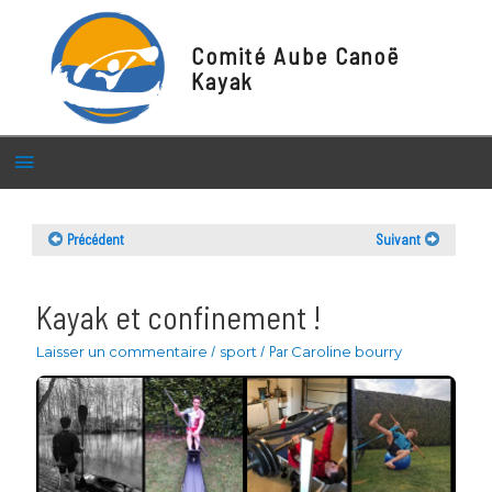
Comité Aube Canoë
Kayak
Menu
principal
Précédent
Suivant
Kayak et confinement !
Laisser un commentaire
/
sport
/ Par
Caroline bourry