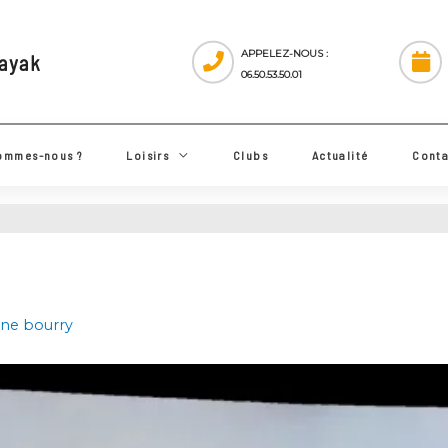
APPELEZ-NOUS :
 Kayak
06.50.53.50.01
ui sommes-nous ?
Loisirs
Clubs
Actualité
roline bourry