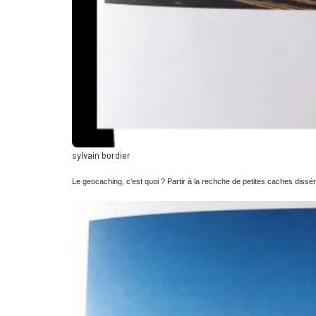
sylvain bordier
Le geocaching, c’est quoi ? Partir à la rechche de petites caches d