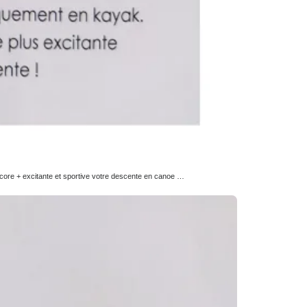
oi rendre encore + excitante et sportive votre descente en canoe …