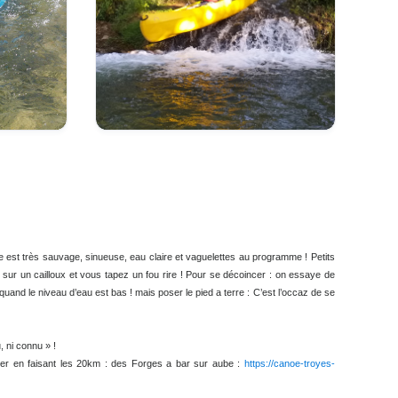
 ) ! l’Aube est très sauvage, sinueuse, eau claire et vaguelettes au programme ! Petits
z perché sur un cailloux et vous tapez un fou rire ! Pour se décoincer : on essaye de
 en Aout quand le niveau d’eau est bas ! mais poser le pied a terre : C’est l’occaz de se