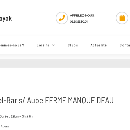
APPELEZ-NOUS :
 Kayak
06.50.53.50.01
ui sommes-nous ?
Loisirs
Clubs
Actualité
yel-Bar s/ Aube FERME MANQUE DEAU
ance/Durée : 12km ~ 3h à 6h