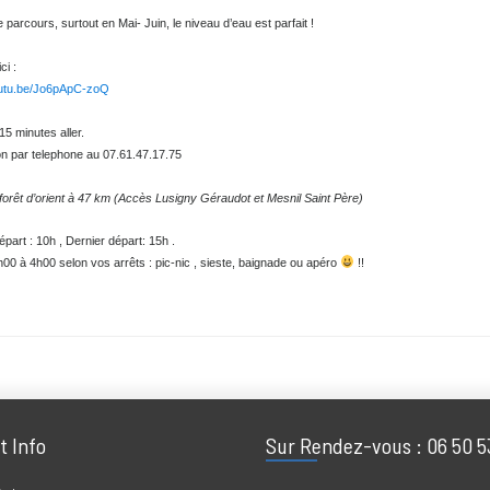
ltiples secrets-spots sont à l’ombre, pour s’arreter manger , se baigner : clic-clac le selfi
ous voulez faire plus court : vous pouvez couper ce parcour en deux (demandez !) o
fr/locations/les-forges-bar-s-aube/
re ce parcours, surtout en Mai- Juin, le niveau d’eau est parfait !
age ici :
s://youtu.be/Jo6pApC-zoQ
te : 15 minutes aller.
vation par telephone au 07.61.47.17.75
e la forêt d’orient à 47 km (Accès Lusigny Géraudot et Mesnil Saint Père)
er départ : 10h , Dernier départ: 15h .
 : 2h00 à 4h00 selon vos arrêts : pic-nic , sieste, baignade ou apéro
!!