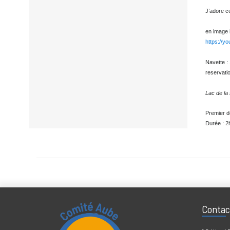
De mu
Si v
aube.
J’ado
en im
http
Navet
reser
Lac d
Premi
Durée