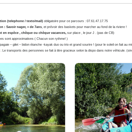
 : 20€ / pers
ervation (telephone / texto/mail)
obligatoire pour ce parcours : 07.61.47.17.75
dition : Savoir nager, + de 7ans
, et prévoir des baskets pour marcher au fond de la riv
ement en espèce , chèque ou chèque vacances,
sur place , le jour J . (pas de CB)
 durées sont approximatives ( Chacun son rythme! )
lus : pagaie – gilet – bidon étanche -kayak duo ou trio et grand sourire ! (pour le soleil on
ette : Le transports des personnes se fait à titre gracieux selon la dispo dans notre véhi