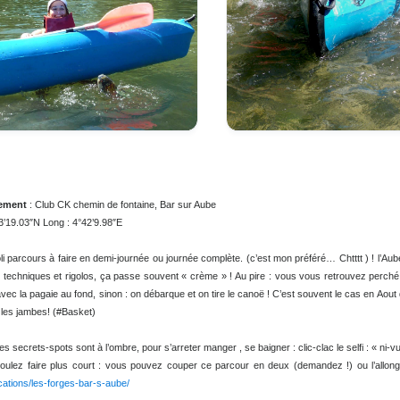
arquement
: Club CK chemin de fontaine, Bar sur Aube
 48°13’19.03″N Long : 4°42’9.98″E
: Joli parcours à faire en demi-journée ou journée complète. (c’est mon préféré… Chtttt
ges techniques et rigolos, ça passe souvent « crème » ! Au pire : vous vous retrouve
er avec la pagaie au fond, sinon : on débarque et on tire le canoë ! C’est souvent le cas
rdir les jambes! (#Basket)