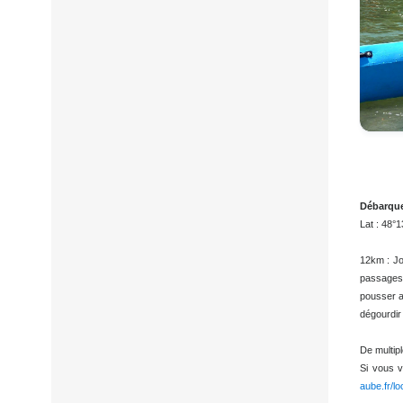
Déb
Lat :
12km 
passa
pouss
dégou