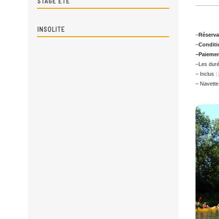
Tarif
STAGE ÉTÉ
INSOLITE
–
Rés
–
Con
–Pai
–Les
– Inc
– Nav