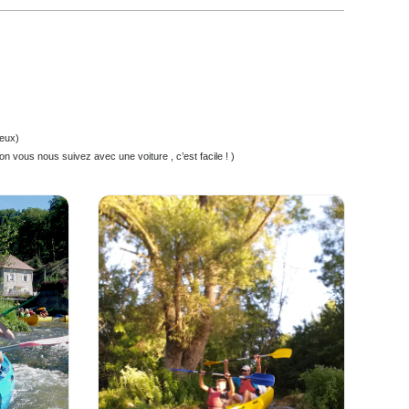
iere !
 fait au mieux)
cule. (sinon vous nous suivez avec une voiture , c’est facile ! )