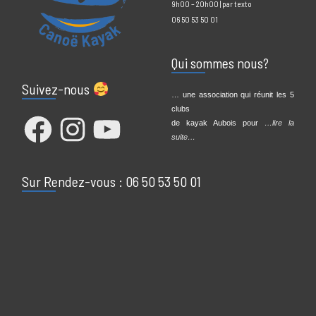
2 Bd Henri Barbusse
10000 Troyes
caroline@canoe-troyes-aube.fr
9h00 – 20h00 | par texto
06 50 53 50 01
Qui sommes nous?
Suivez-nous
… une association qui réunit les 5
clubs
Facebook
Instagram
YouTube
de kayak Aubois pour
…lire la
suite…
Sur Rendez-vous : 06 50 53 50 01