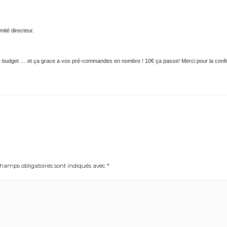
 grande taille , et l’autre en petite taille…
n Comité directeur.
 vore budget … et ça grace a vos pré-commandes en nombre ! 10€ ça passe! Merci pour
Les champs obligatoires sont indiqués avec
*