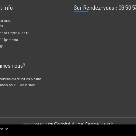
act Info
Sur Rendez-vous : 06
enri Barbusse
Troyes
ne@canoe-troyes-aube.fr
 20h00 | par texto
3 50 01
 sommes nous?
association qui réunit les 5 clubs
ak Aubois pour
…lire la suite…