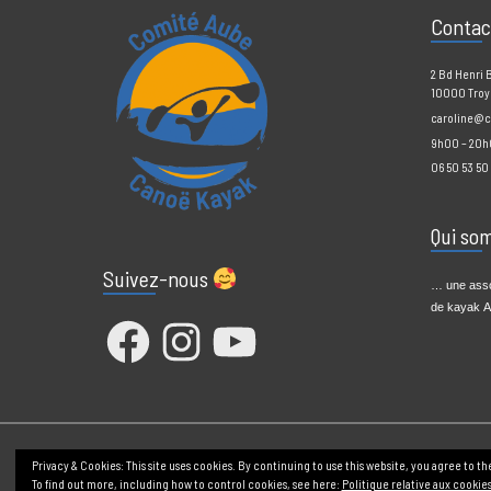
Cont
2 Bd H
10000 
caroli
9h00 –
06 50 5
Qui
Suivez-nous
… une 
de kay
Facebook
Instagram
YouTube