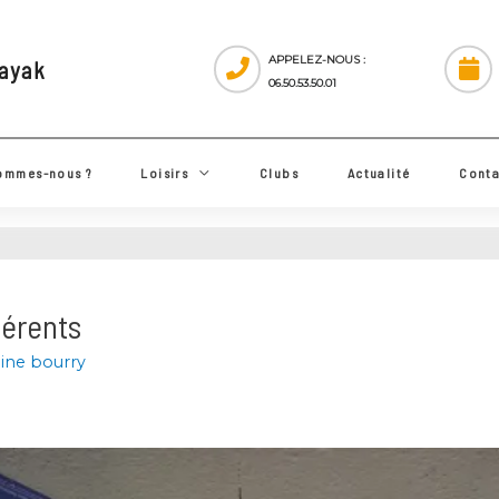
APPELEZ-NOUS :
 Kayak
06.50.53.50.01
ui sommes-nous ?
Loisirs
Clubs
Actualité
adhérents
aroline bourry