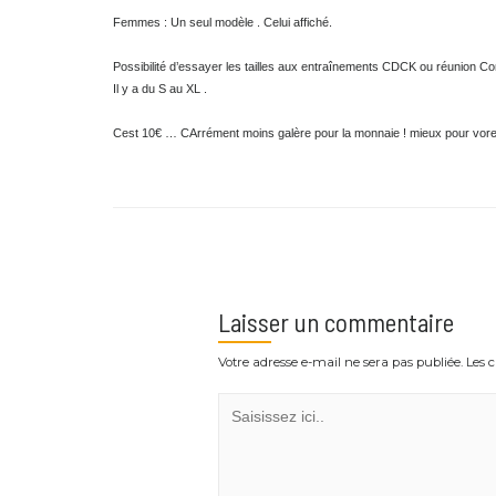
Hello, qq détails :
Hommes : Ya 2 modèles , quasi identiques : Mais l’un est seulement en
Je vous donnerai celui qui vous ira le mieux .
Femmes : Un seul modèle . Celui affiché.
Possibilité d’essayer les tailles aux entraînements CDCK ou réunio
Il y a du S au XL .
Cest 10€ … CArrément moins galère pour la monnaie ! mieux pour
Laisser un commentaire
Votre adresse e-mail ne sera pas publiée.