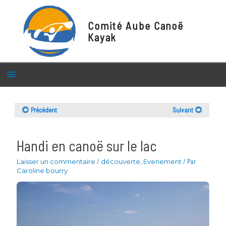
Comité Aube Canoë
Kayak
Menu
principal
Précédent
Suivant
Handi en canoë sur le lac
Laisser un commentaire
/
découverte
,
Evenement
/ Par
Caroline bourry