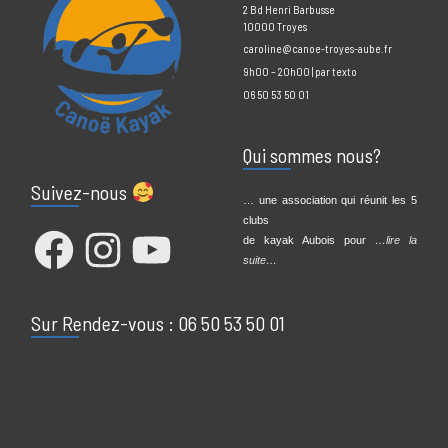
Contact Info
2 Bd Henri Barbusse
10000 Troyes
caroline@canoe-troyes-aube.fr
9h00 – 20h00 | par texto
06 50 53 50 01
Qui sommes nous?
Suivez-nous
… une association qui réunit les 5
clubs
Facebook
Instagram
YouTube
de kayak Aubois pour
…lire la
suite…
Sur Rendez-vous : 06 50 53 50 01