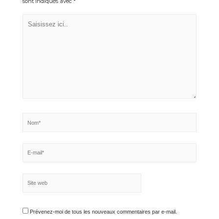
Votre adresse e-mail ne sera pas publiée.
Les champs obligatoires
sont indiqués avec
*
Saisissez
ici..
Nom*
E-
mail*
Site