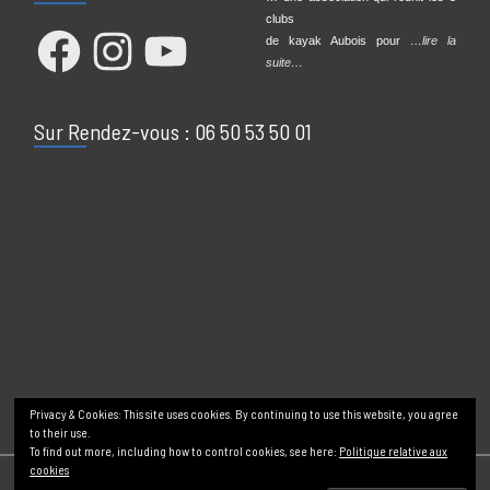
Qui sommes nous?
Suivez-nous
… une association qui réunit les 5
clubs
Facebook
Instagram
YouTube
de kayak Aubois pour
…lire la
suite…
Sur Rendez-vous : 06 50 53 50 01